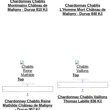
Chardonnay
Chablis
Montmains
Château de
Chardonnay
Chablis
Maligny - Durup
810 Kč
L'Homme Mort
Château de
Maligny - Durup
840 Kč
Top
Top
-
-
+
+
Chardonnay
Chablis Vaillons
Chardonnay
Chablis Reine
Thomas Labille
836 Kč
Mathilde
Château de Maligny
- Durup
957 Kč