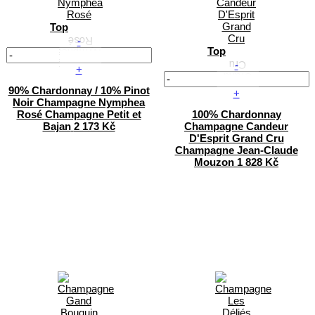
Top
-
Top
-
+
90% Chardonnay / 10% Pinot
+
Noir
Champagne Nymphea
Rosé
Champagne Petit et
100% Chardonnay
Bajan
2 173 Kč
Champagne Candeur
D'Esprit Grand Cru
Champagne Jean-Claude
Mouzon
1 828 Kč