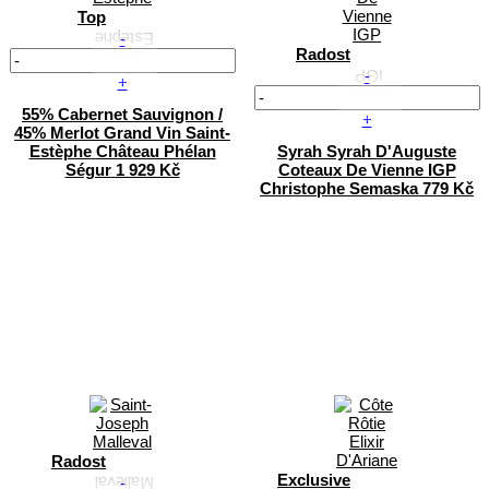
Top
-
Radost
-
+
55% Cabernet Sauvignon /
+
45% Merlot
Grand Vin Saint-
Estèphe
Château Phélan
Syrah
Syrah D'Auguste
Ségur
1 929 Kč
Coteaux De Vienne IGP
Christophe Semaska
779 Kč
Radost
Exclusive
-