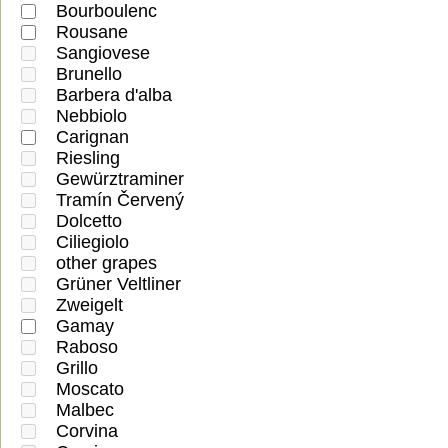
Bourboulenc
Rousane
Sangiovese
Brunello
Barbera d'alba
Nebbiolo
Carignan
Riesling
Gewürztraminer
Tramín Červený
Dolcetto
Ciliegiolo
other grapes
Grüner Veltliner
Zweigelt
Gamay
Raboso
Grillo
Moscato
Malbec
Corvina