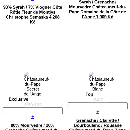
Syrah / Grenache /
Mourvedre
Châteauneuf-du-
93% Syrah / 7% Viogner
Côte
Pape
Domaine de la Côte de
Rôtie Fleur de Montlys
l'Ange
1 009 Kč
Christophe Semaska
4 208
Kč
Top
Exclusive
-
-
+
+
Grenache / Clairette /
80% Mourvedre / 20%
Bourboulenc / Rousane