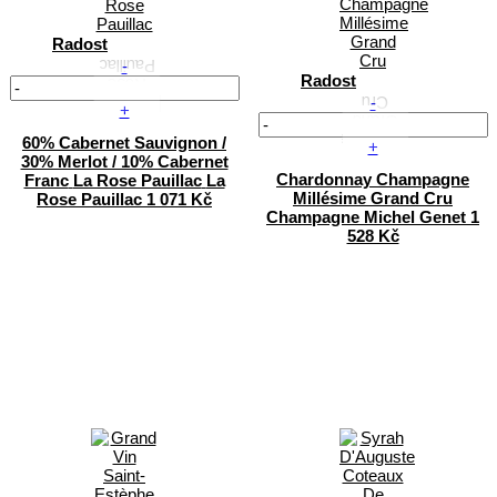
Radost
-
Radost
-
+
60% Cabernet Sauvignon /
+
30% Merlot / 10% Cabernet
Chardonnay
Champagne
Franc
La Rose Pauillac
La
Millésime Grand Cru
Rose Pauillac
1 071 Kč
Champagne Michel Genet
1
528 Kč