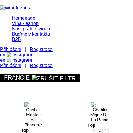
Homepage
Vína - eshop
Naši přátelé vinaři
Buďme v kontaktu
B2B
Přihlášení
|
Registrace
en
en
Přihlášení
|
Registrace
FRANCIE
Top
Top
-