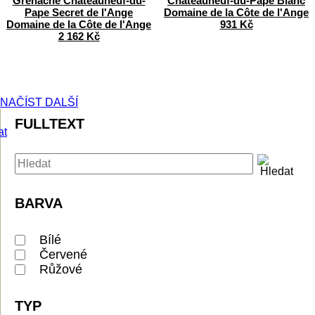
Grenache
Châteauneuf-du-
Châteauneuf-du-Pape Blanc
Pape Secret de l'Ange
Domaine de la Côte de l'Ange
Domaine de la Côte de l'Ange
931 Kč
2 162 Kč
NAČÍST DALŠÍ
FULLTEXT
BARVA
Bílé
Červené
Růžové
TYP