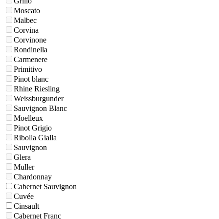
Grillo
Moscato
Malbec
Corvina
Corvinone
Rondinella
Carmenere
Primitivo
Pinot blanc
Rhine Riesling
Weissburgunder
Sauvignon Blanc
Moelleux
Pinot Grigio
Ribolla Gialla
Sauvignon
Glera
Muller
Chardonnay
Cabernet Sauvignon
Cuvée
Cinsault
Cabernet Franc