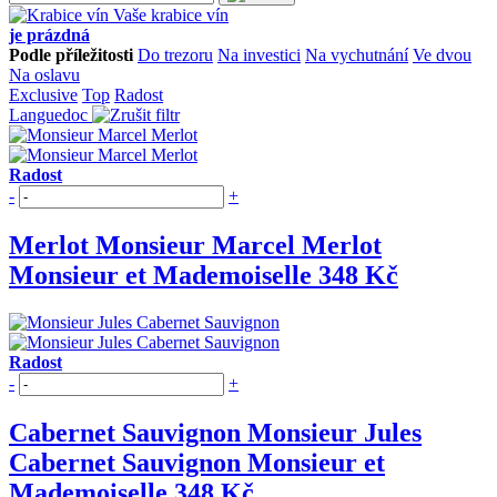
Vaše krabice vín
je prázdná
Podle příležitosti
Do trezoru
Na investici
Na vychutnání
Ve dvou
Na oslavu
Exclusive
Top
Radost
Languedoc
Radost
-
+
Merlot
Monsieur Marcel Merlot
Monsieur et Mademoiselle
348 Kč
Radost
-
+
Cabernet Sauvignon
Monsieur Jules
Cabernet Sauvignon
Monsieur et
Mademoiselle
348 Kč