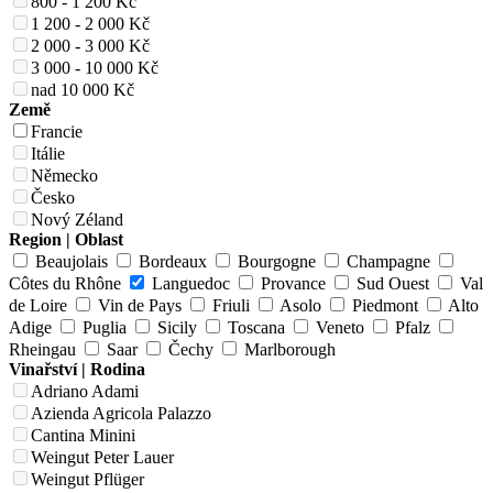
800 - 1 200 Kč
1 200 - 2 000 Kč
2 000 - 3 000 Kč
3 000 - 10 000 Kč
nad 10 000 Kč
Země
Francie
Itálie
Německo
Česko
Nový Zéland
Region | Oblast
Beaujolais
Bordeaux
Bourgogne
Champagne
Côtes du Rhône
Languedoc
Provance
Sud Ouest
Val
de Loire
Vin de Pays
Friuli
Asolo
Piedmont
Alto
Adige
Puglia
Sicily
Toscana
Veneto
Pfalz
Rheingau
Saar
Čechy
Marlborough
Vinařství | Rodina
Adriano Adami
Azienda Agricola Palazzo
Cantina Minini
Weingut Peter Lauer
Weingut Pflüger