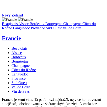
Nový Zéland
Beaujolais
Alsace
Bordeaux
Bourgogne
Champagne
Côtes du
Rhône
Languedoc
Provance
Sud Ouest
Val de Loire
Francie
Beaujolais
Alsace
Bordeaux
Bourgogne
Champagne
Côtes du Rhône
Languedoc
Provance
Sud Ouest
Val de Loire
Vin de Pays
Francie je zemí vína. Ta patří mezi nejdražší, nejvíce kontroverzní
a nejčastěji obchodovaná ve sběratelských kruzích. A zcela bez