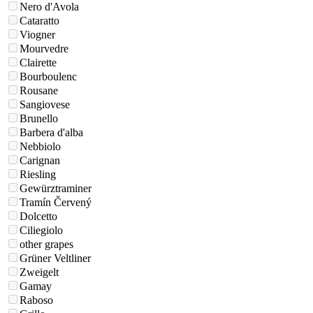
Nero d'Avola
Cataratto
Viogner
Mourvedre
Clairette
Bourboulenc
Rousane
Sangiovese
Brunello
Barbera d'alba
Nebbiolo
Carignan
Riesling
Gewürztraminer
Tramín Červený
Dolcetto
Ciliegiolo
other grapes
Grüner Veltliner
Zweigelt
Gamay
Raboso