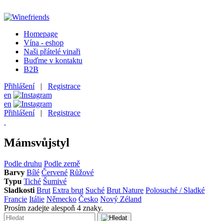
Homepage
Vína - eshop
Naši přátelé vinaři
Buďme v kontaktu
B2B
Přihlášení
|
Registrace
en
en
Přihlášení
|
Registrace
Mám
svůj
styl
Podle druhu
Podle země
Barvy
Bílé
Červené
Růžové
Typu
Tiché
Šumivé
Sladkosti
Brut
Extra brut
Suché
Brut Nature
Polosuché / Sladké
Francie
Itálie
Německo
Česko
Nový Zéland
Prosím zadejte alespoň 4 znaky.