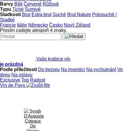
Barvy
Bílé
Červené
Růžové
Typu
Tiché
Šumivé
Sladkosti
Brut
Extra brut
Suché
Brut Nature
Polosuché /
Sladké
Francie
Itálie
Německo
Česko
Nový Zéland
Prosím zadejte alespoň 4 znaky.
Vaše krabice vín
je prázdná
Podle příležitosti
Do trezoru
Na investici
Na vychutnání
Ve
dvou
Na oslavu
Exclusive
Top
Radost
Vin de Pays