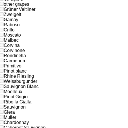
other grapes
Grüner Veltliner
Zweigelt
Gamay
Raboso
Grillo
Moscato
Malbec
Corvina
Corvinone
Rondinella
Carmenere
Primitivo
Pinot blanc
Rhine Riesling
Weissburgunder
Sauvignon Blanc
Moelleux
Pinot Grigio
Ribolla Gialla
Sauvignon
Glera
Muller
Chardonnay
Cabernet Sauvignon