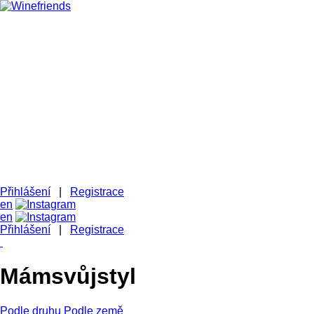
HOMEPAGE
VÍNA - ESHOP
NAŠI PŘÁTELÉ VINAŘI
BUĎME V KONTAKTU
B2B
Přihlášení
|
Registrace
en
en
Přihlášení
|
Registrace
Mám
svůj
styl
Podle druhu
Podle země