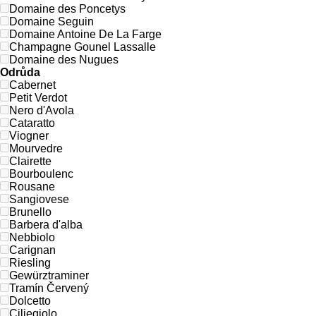
Domaine des Poncetys
Domaine Seguin
Domaine Antoine De La Farge
Champagne Gounel Lassalle
Domaine des Nugues
Odrůda
Cabernet
Petit Verdot
Nero d'Avola
Cataratto
Viogner
Mourvedre
Clairette
Bourboulenc
Rousane
Sangiovese
Brunello
Barbera d'alba
Nebbiolo
Carignan
Riesling
Gewürztraminer
Tramín Červený
Dolcetto
Ciliegiolo