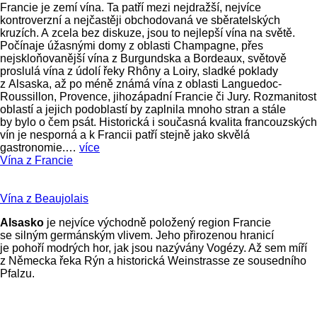
Francie je zemí vína. Ta patří mezi nejdražší, nejvíce
kontroverzní a nejčastěji obchodovaná ve sběratelských
kruzích. A zcela bez diskuze, jsou to nejlepší vína na světě.
Počínaje úžasnými domy z oblasti Champagne, přes
nejskloňovanější vína z Burgundska a Bordeaux, světově
proslulá vína z údolí řeky Rhôny a Loiry, sladké poklady
z Alsaska, až po méně známá vína z oblasti Languedoc-
Roussillon, Provence, jihozápadní Francie či Jury. Rozmanitost
oblastí a jejich podoblastí by zaplnila mnoho stran a stále
by bylo o čem psát. Historická i současná kvalita francouzských
vín je nesporná a k Francii patří stejně jako skvělá
gastronomie.…
více
Vína z Francie
Vína z Beaujolais
Alsasko
je nejvíce východně položený region Francie
se silným germánským vlivem. Jeho přirozenou hranicí
je pohoří modrých hor, jak jsou nazývány Vogézy. Až sem míří
z Německa řeka Rýn a historická Weinstrasse ze sousedního
Pfalzu.