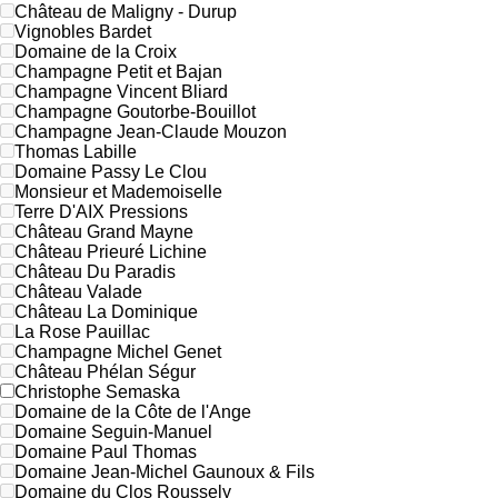
Château de Maligny - Durup
Vignobles Bardet
Domaine de la Croix
Champagne Petit et Bajan
Champagne Vincent Bliard
Champagne Goutorbe-Bouillot
Champagne Jean-Claude Mouzon
Thomas Labille
Domaine Passy Le Clou
Monsieur et Mademoiselle
Terre D'AIX Pressions
Château Grand Mayne
Château Prieuré Lichine
Château Du Paradis
Château Valade
Château La Dominique
La Rose Pauillac
Champagne Michel Genet
Château Phélan Ségur
Christophe Semaska
Domaine de la Côte de l'Ange
Domaine Seguin-Manuel
Domaine Paul Thomas
Domaine Jean-Michel Gaunoux & Fils
Domaine du Clos Roussely