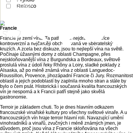
RHÔNE
PIEDMONT
Nový
Nero d´Avola
Nerello Mascalese
LANGUEDOC
ALTO ADIGE
Refosco
PROVANCE
PUGLIA
MOSELA
Česko
Zéland
SUD OUEST
SICILY
PFALZ
Coteaux d'Aix-en-Provence
VAL DE LOIRE
TOSCANA
RHEINGAU
VIN DE PAYS
VENETO
SAAR
ČECHY
MARLBOROUGH
Francie
Montagne de Reims
- Remešská pahorkatina s
Francie
převahou křídových půd. Převládá zde odrůda Pinot Noir.
Francie je zemí vína. Ta patří mezi nejdražší, nejvíce
Pochází odsud většina prestižních domů a skvělá
kontroverzní a nejčastěji obchodovaná ve sběratelských
Coteaux Varois en Provence
dlouhověká šampaňská.
kruzích. A zcela bez diskuze, jsou to nejlepší vína na světě.
Valée de la Marne
- údolí řeky Marny s převážně jílovito-
Počínaje úžasnými domy z oblasti Champagne, přes
vápenitými půdami. Dominantní odrůdou je Pinot
nejskloňovanější vína z Burgundska a Bordeaux, světově
Meunier. Šampaňská mají ovocné aroma i chuť a jsou
proslulá vína z údolí řeky Rhôny a Loiry, sladké poklady z
Mourvèdre
Cinsault
Piquepoul
jemná.
Alsaska, až po méně známá vína z oblasti Languedoc-
Mauzac
Bourboulenc
Marsanne
Roussanne
Marsala
Côte des Blancs a Côte des Sézanne
- v této části
Roussillon, Provence, jihozápadní Francie či Jury. Rozmanitost
dominuje bílá odrůda Chardonnay. Křídové půdy
oblastí a jejich podoblastí by zaplnila mnoho stran a stále by
podtrhují její eleganci a šampaňská odtud mají velký
bylo o čem psát. Historická i současná kvalita francouzských
potenciál a jsou velmi květinová a ovocná.
vín je nesporná a k Francii patří stejně jako skvělá
Côte des Bar
- nejjižnější podoblast, s křídovým
gastronomie.
podložím, osázená hojně odrůdou Pinot Noir. Historicky
Terroir je základem chuti. To je dnes hlavním odkazem
tato část patřila k Burgundsku. Šampaňská jsou
francouzské vinařské kultury pro všechny světové vinaře. A u
komplexní a aromatická. S 866 hektary, 3 AOC a 288
francouzských vín hraje terroir hlavní roli. Navazující umění
vinaři se jedná o největší terroir šampaňského.
vinohradníků a vinařů, zvučných i méně známých jmen, je
důvodem, proč jsou vína z Francie skloňována na všech