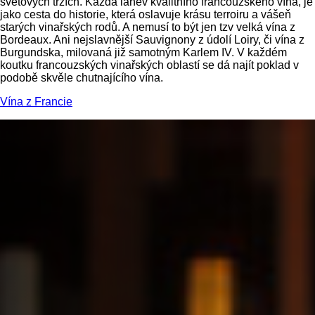
světových trzích. Každá láhev kvalitního francouzského vína, je
jako cesta do historie, která oslavuje krásu terroiru a vášeň
starých vinařských rodů. A nemusí to být jen tzv velká vína z
Bordeaux. Ani nejslavnější Sauvignony z údolí Loiry, či vína z
Burgundska, milovaná již samotným Karlem IV. V každém
koutku francouzských vinařských oblastí se dá najít poklad v
podobě skvěle chutnajícího vína.
Vína z Francie