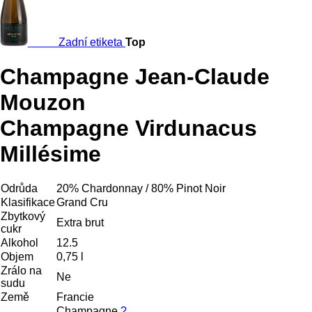
Zadní etiketa
Top
Champagne Jean-Claude
Mouzon
Champagne Virdunacus
Millésime
Odrůda
20% Chardonnay / 80% Pinot Noir
Klasifikace
Grand Cru
Zbytkový
Extra brut
cukr
Alkohol
12.5
Objem
0,75 l
Zrálo na
Ne
sudu
Země
Francie
Champagne
?