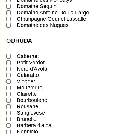
Domaine Seguin
Domaine Antoine De La Farge
Champagne Gounel Lassalle
Domaine des Nugues
ODRŮDA
Cabernet
Petit Verdot
Nero d'Avola
Cataratto
Viogner
Mourvedre
Clairette
Bourboulenc
Rousane
Sangiovese
Brunello
Barbera d'alba
Nebbiolo