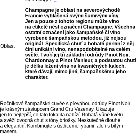
Champagne je oblast na severovýchodě
Francie vyhlášená svými šumivými víny.
Jen a pouze z tohoto regionu může víno
na etiketě nést označení Champagne. Všechna
ostatní označení jako šampaňské či víno
vyrobené šampaňskou metodou, již nejsou
originál. Specifická chuť a bohaté perlení z něj
Oblast
činí unikátní víno, nenapodobitelné na celém
světě. Tvoří jej tři základní odrůdy Pinot Noir,
Chardonnay a Pinot Menieur, a podstatou chuti
je délka ležení vína na kvasničných kalech,
které dávají, mimo jiné, šampaňskému jeho
charakter.
Ročníkové šampaňské cuvée s převahou odrůdy Pinot Noir
je krásným zástupcem Grand Cru Vezenay. Ukazuje
jen to nejlepší, co tato lokalita nabízí. Bohatá vůně květů
a svěží ovocná chuť s tóny briošky. Neskutečně dlouhé
a elegantní. Kombinujte s ústřicemi, rybami, ale i s bílým
masem.