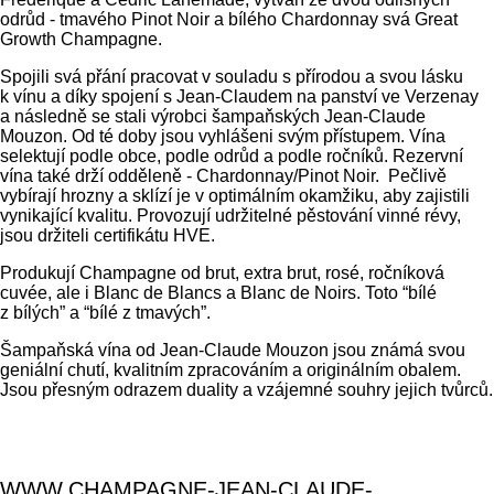
odrůd - tmavého Pinot Noir a bílého Chardonnay svá Great
Growth Champagne.
Spojili svá přání pracovat v souladu s přírodou a svou lásku
k vínu a díky spojení s Jean-Claudem na panství ve Verzenay
a následně se stali výrobci šampaňských Jean-Claude
Mouzon. Od té doby jsou vyhlášeni svým přístupem. Vína
selektují podle obce, podle odrůd a podle ročníků. Rezervní
vína také drží odděleně - Chardonnay/Pinot Noir. Pečlivě
vybírají hrozny a sklízí je v optimálním okamžiku, aby zajistili
vynikající kvalitu. Provozují udržitelné pěstování vinné révy,
jsou držiteli certifikátu HVE.
Produkují Champagne od brut, extra brut, rosé, ročníková
cuvée, ale i Blanc de Blancs a Blanc de Noirs. Toto “bílé
z bílých” a “bílé z tmavých”.
Šampaňská vína od Jean-Claude Mouzon jsou známá svou
geniální chutí, kvalitním zpracováním a originálním obalem.
Jsou přesným odrazem duality a vzájemné souhry jejich tvůrců.
WWW.CHAMPAGNE-JEAN-CLAUDE-