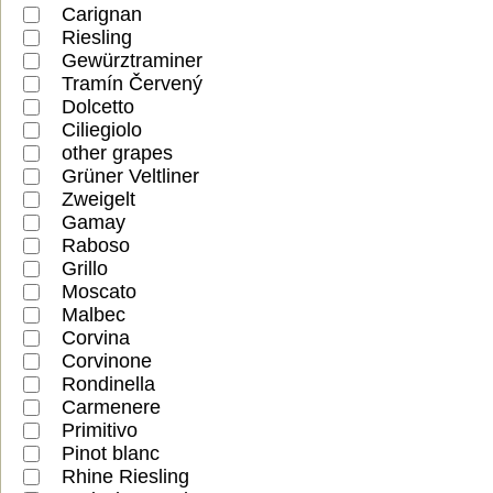
Carignan
Riesling
Gewürztraminer
Tramín Červený
Dolcetto
Ciliegiolo
other grapes
Grüner Veltliner
Zweigelt
Gamay
Raboso
Grillo
Moscato
Malbec
Corvina
Corvinone
Rondinella
Carmenere
Primitivo
Pinot blanc
Rhine Riesling