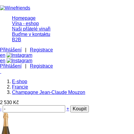
Homepage
Vína - eshop
Naši přátelé vinaři
Buďme v kontaktu
B2B
Přihlášení
|
Registrace
en
en
Přihlášení
|
Registrace
E-shop
Francie
Champagne Jean-Claude Mouzon
2 530 Kč
-
+
Koupit