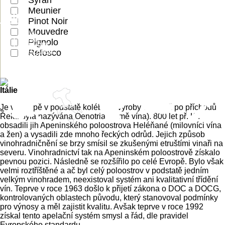
kopce a malebné vesnice usazené mezi nimi.
charakteru.
kolem Chalon-sur-Sâone a Mâconnais, poblíž města
Rudesheimem.
BEAUJOLAIS
Meunier
Německu
Rheinhessen
Mâcon, sousedící s Beaujolais.
ALSACE
Itálie
Mosely
Pinot Noir
BORDEAUX
BOURGOGNE
Mouvedre
Grillo
Catarratto
CHAMPAGNE
FRIULI
CÔTES DU
ASOLO
Německo
Grecanico
Pignolo
Inzolia
Côtes de Provence
RHÔNE
PIEDMONT
Nový
Nero d´Avola
Nerello Mascalese
LANGUEDOC
ALTO ADIGE
Refosco
PROVANCE
PUGLIA
MOSELA
Česko
Zéland
SUD OUEST
SICILY
PFALZ
Coteaux d'Aix-en-Provence
VAL DE LOIRE
TOSCANA
RHEINGAU
VIN DE PAYS
VENETO
SAAR
ČECHY
MARLBOROUGH
Itálie
Montagne de Reims
- Remešská pahorkatina s
Itálie
převahou křídových půd. Převládá zde odrůda Pinot Noir.
J
e v Evropě v podstatě kolébkou výroby vína. Už po příchodů
Pochází odsud většina prestižních domů a skvělá
Řeků byla nazývána Oenotria (země vína). 800 let př. Kr.
Coteaux Varois en Provence
dlouhověká šampaňská.
obsadili jih Apeninského poloostrova Heléňané (milovníci vína
Valée de la Marne
- údolí řeky Marny s převážně jílovito-
a žen) a vysadili zde mnoho řeckých odrůd. Jejich způsob
vápenitými půdami. Dominantní odrůdou je Pinot
vinohradničnění se brzy smísil se zkušenými etruštími vinaři na
Meunier. Šampaňská mají ovocné aroma i chuť a jsou
severu. Vinohradnictví tak na Apeninském poloostrově získalo
Mourvèdre
Cinsault
Piquepoul
jemná.
pevnou pozici. Následně se rozšířilo po celé Evropě. Bylo však
Mauzac
Bourboulenc
Marsanne
Roussanne
Marsala
Côte des Blancs a Côte des Sézanne
- v této části
velmi roztříštěné a ač byl celý poloostrov v podstatě jedním
dominuje bílá odrůda Chardonnay. Křídové půdy
velkým vinohradem, neexistoval systém ani kvalitativní třídění
podtrhují její eleganci a šampaňská odtud mají velký
vín. Teprve v roce 1963 došlo k přijetí zákona o DOC a DOCG,
potenciál a jsou velmi květinová a ovocná.
kontrolovaných oblastech původu, který stanovoval podmínky
Côte des Bar
- nejjižnější podoblast, s křídovým
pro výnosy a měl zajistit kvalitu. Avšak teprve v roce 1992
podložím, osázená hojně odrůdou Pinot Noir. Historicky
získal tento apelační systém smysl a řád, dle pravidel
tato část patřila k Burgundsku. Šampaňská jsou
Evropského standardu.