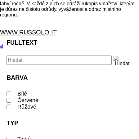
lahví ročně. V každé z nich se odráží rukopis vinařství, kterým
je důraz na čistotu odrůdy, vyváženost a odraz místního
regionu.
WWW.RUSSOLO.IT
FULLTEXT
BARVA
Bílé
Červené
Růžové
TYP
Tiché