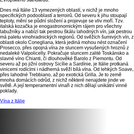
komplexní a aromatická. S 866 hektary, 3 AOC a 288
Dnes má Itálie 13 vymezených oblastí, v nichž je mnoho
vinaři se jedná o největší terroir šampaňského.
specifických podooblastí a terroirů. Od severu k jihu stoupají
teploty, mění se půdní složení a projevuje se vliv moří. Tzv.
italská kozačka je enogastronomickým rájem pro všechny
labužníky a nabízí tak pestrou škálu lahodných vín, jak pestrou
má paletu vinohradnických regionů. Od svěžích šumivých vín, z
oblasti okolo Conegliana, která jediná mohou nést označení
Prosecco, přes opojná vína ze sluncem vysušených hroznů z
nedaleké Valpolicelly. Pokračuje sluncem zalité Toskánsko a
slavné víno Chianti, či dlouhověké Barolo z Piemontu. Od
severu až po jižní ostrovy Sicílie a Sardínie, je Itálie protkaná
vinicemi rodícími i nádherná svěží bílá vína. Od lehkých Soave,
přes lahodné Trebbiano, až po exotická Grilla. Je to země
mnoha domácích odrůd, z nichž některé nenajdete jinde ve
světě. A její temperamentní vinaři z nich dělají unikátní vinné
poklady.
Vína z Itálie