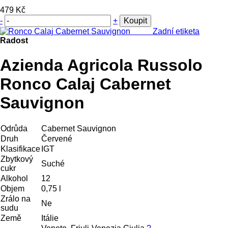
479 Kč
-
+
Koupit
Zadní etiketa
Radost
Azienda Agricola Russolo
Ronco Calaj Cabernet
Sauvignon
Odrůda
Cabernet Sauvignon
Druh
Červené
Klasifikace
IGT
Zbytkový
Suché
cukr
Alkohol
12
Objem
0,75 l
Zrálo na
Ne
sudu
Země
Itálie