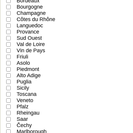
Bordeaux
Bourgogne
Champagne
Côtes du Rhône
Languedoc
Provance
Sud Ouest
Val de Loire
Vin de Pays
Friuli
Asolo
Piedmont
Alto Adige
Puglia
Sicily
Toscana
Veneto
Pfalz
Rheingau
Saar
Čechy
Marlborough