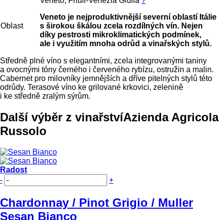
Veneto, Friuli-Venezia Giulia
?
Veneto je nejproduktivnější severní oblastí Itálie
Oblast
s širokou škálou zcela rozdílných vín. Nejen
díky pestrosti mikroklimatických podmínek,
ale i využitím mnoha odrůd a vinařských stylů.
Středně plné víno s elegantními, zcela integrovanými taniny
a ovocnými tóny černého i červeného rybízu, ostružin a malin.
Cabernet pro milovníky jemnějších a dříve pitelných stylů této
odrůdy. Terasové víno ke grilované krkovici, zelenině
i ke středně zralým sýrům.
Další výběr z vinařství
Azienda Agricola
Russolo
Radost
-
+
Chardonnay / Pinot Grigio / Muller
Sesan Bianco