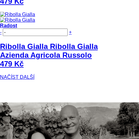
479 Kč
Radost
-
+
Ribolla Gialla
Ribolla Gialla
Azienda Agricola Russolo
479 Kč
NAČÍST DALŠÍ