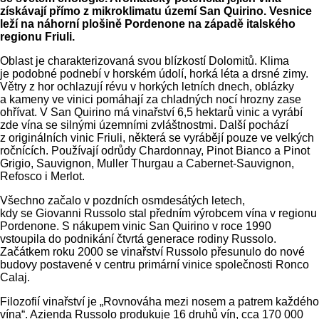
získávají přímo z mikroklimatu území San Quirino. Vesnice
leží na náhorní plošině Pordenone na západě italského
regionu Friuli.
Oblast je charakterizovaná svou blízkostí Dolomitů. Klima
je podobné podnebí v horském údolí, horká léta a drsné zimy.
Větry z hor ochlazují révu v horkých letních dnech, oblázky
a kameny ve vinici pomáhají za chladných nocí hrozny zase
ohřívat. V San Quirino má vinařství 6,5 hektarů vinic a vyrábí
zde vína se silnými územními zvláštnostmi. Další pochází
z originálních vinic Friuli, některá se vyrábějí pouze ve velkých
ročnících. Používají odrůdy Chardonnay, Pinot Bianco a Pinot
Grigio, Sauvignon, Muller Thurgau a Cabernet-Sauvignon,
Refosco i Merlot.
Všechno začalo v pozdních osmdesátých letech,
kdy se Giovanni Russolo stal předním výrobcem vína v regionu
Pordenone. S nákupem vinic San Quirino v roce 1990
vstoupila do podnikání čtvrtá generace rodiny Russolo.
Začátkem roku 2000 se vinařství Russolo přesunulo do nové
budovy postavené v centru primární vinice společnosti Ronco
Calaj.
Filozofií vinařství je „Rovnováha mezi nosem a patrem každého
vína“. Azienda Russolo produkuje 16 druhů vín, cca 170 000