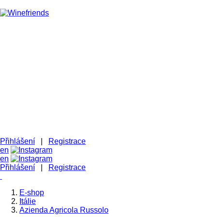
HOMEPAGE
VÍNA - ESHOP
NAŠI PŘÁTELÉ VINAŘI
BUĎME V KONTAKTU
B2B
Přihlášení
|
Registrace
en
en
Přihlášení
|
Registrace
E-shop
Itálie
Azienda Agricola Russolo