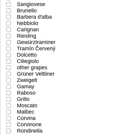
Sangiovese
Brunello
Barbera d'alba
Nebbiolo
Carignan
Riesling
Gewürztraminer
Tramín Červený
Dolcetto
Ciliegiolo
other grapes
Grüner Veltliner
Zweigelt
Gamay
Raboso
Grillo
Moscato
Malbec
Corvina
Corvinone
Rondinella