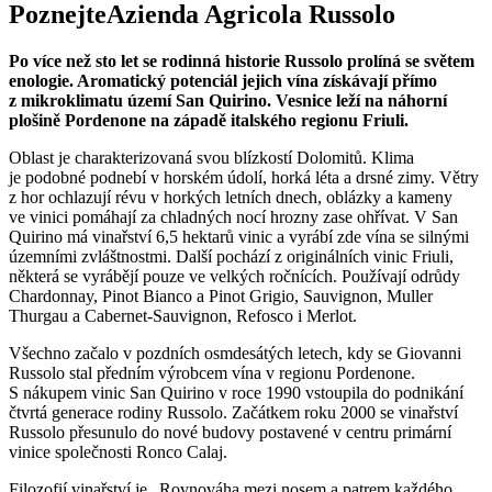
Poznejte
Azienda Agricola Russolo
Po více než sto let se rodinná historie Russolo prolíná se světem
enologie. Aromatický potenciál jejich vína získávají přímo
z mikroklimatu území San Quirino. Vesnice leží na náhorní
plošině Pordenone na západě italského regionu Friuli.
Oblast je charakterizovaná svou blízkostí Dolomitů. Klima
je podobné podnebí v horském údolí, horká léta a drsné zimy. Větry
z hor ochlazují révu v horkých letních dnech, oblázky a kameny
ve vinici pomáhají za chladných nocí hrozny zase ohřívat. V San
Quirino má vinařství 6,5 hektarů vinic a vyrábí zde vína se silnými
územními zvláštnostmi. Další pochází z originálních vinic Friuli,
některá se vyrábějí pouze ve velkých ročnících. Používají odrůdy
Chardonnay, Pinot Bianco a Pinot Grigio, Sauvignon, Muller
Thurgau a Cabernet-Sauvignon, Refosco i Merlot.
Všechno začalo v pozdních osmdesátých letech, kdy se Giovanni
Russolo stal předním výrobcem vína v regionu Pordenone.
S nákupem vinic San Quirino v roce 1990 vstoupila do podnikání
čtvrtá generace rodiny Russolo. Začátkem roku 2000 se vinařství
Russolo přesunulo do nové budovy postavené v centru primární
vinice společnosti Ronco Calaj.
Filozofií vinařství je „Rovnováha mezi nosem a patrem každého