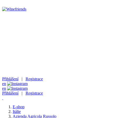
HOMEPAGE
VÍNA - ESHOP
NAŠI PŘÁTELÉ VINAŘI
BUĎME V KONTAKTU
B2B
Přihlášení
|
Registrace
en
en
Přihlášení
|
Registrace
E-shop
Itálie
Azienda Agricola Russolo