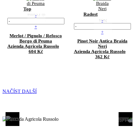
Top
Radost
-
-
+
+
Merlot / Pignolo / Refosco
Borgo di Peuma
Pinot Noir
Antica Braida
Azienda Agricola Russolo
Neri
604 Kč
Azienda Agricola Russolo
362 Kč
NAČÍST DALŠÍ