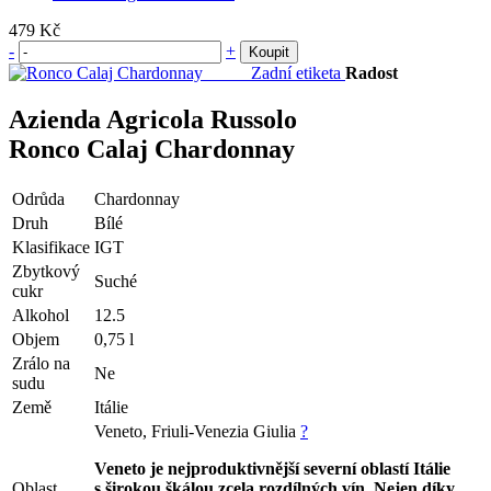
479 Kč
-
+
Koupit
Zadní etiketa
Radost
Azienda Agricola Russolo
Ronco Calaj Chardonnay
Odrůda
Chardonnay
Druh
Bílé
Klasifikace
IGT
Zbytkový
Suché
cukr
Alkohol
12.5
Objem
0,75 l
Zrálo na
Ne
sudu
Země
Itálie
Veneto, Friuli-Venezia Giulia
?
Veneto je nejproduktivnější severní oblastí Itálie
Oblast
s širokou škálou zcela rozdílných vín. Nejen díky