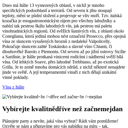
866 hektary, 3 AOC a 288 vinaři se jedná o největší terroir
Dnes má Itálie 13 vymezených oblastí, v nichž je mnoho
šampaňského.
specifických podooblastí a terroirů. Od severu k jihu stoupají
teploty, mění se půdní složení a projevuje se vliv moří. Tzv. italská
kozačka je enogastronomickým rájem pro všechny labužníky a
nabízí tak pestrou škálu lahodných vín, jak pestrou má paletu
vinohradnických regionů. Od svěžích šumivých vín, z oblasti okolo
Conegliana, která jediná mohou nést označení Prosecco, přes opojná
vína ze sluncem vysušených hroznů z nedaleké Valpolicelly.
Pokračuje sluncem zalité Toskánsko a slavné víno Chianti, či
dlouhověké Barolo z Piemontu. Od severu až po jižní ostrovy Sicílie
a Sardínie, je Itálie protkaná vinicemi rodícími i nádherná svěží bílá
vína. Od lehkých Soave, přes lahodné Trebbiano, až po exotická
Grilla. Je to země mnoha domácích odrůd, z nichž některé nenajdete
jinde ve světě. A její temperamentní vinaři z nich dělají unikátní
vinné poklady.
Vína z Itálie
Vybírejte kvalitně
dříve než začne
mejdan
Plánujete party a nevíte, jaká vína vybrat? Rádi vám pomůžeme!
Ozvěte se nám a připravíme pro vás nabídku na míru – tak,