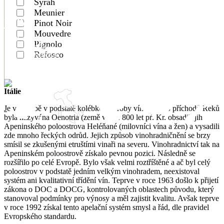
Francie
Syrah
také vína jsou odlišného charakteru.
Pfalz nebo produktivnější Rheinhessen. Leží také na řece Rýn,
Bandolu
usazené mezi nimi.
vinařských stylů.
směrem na jih navazuje Côte Chalonnaise, kolem Chalon-sur-
Rheinhessen
Meunier
v délce zhruba 25 km mezi Wiesbadenem a Rudesheimem.
Německu
Sâone a Mâconnais, poblíž města Mâcon, sousedící s Beaujolais.
BEAUJOLAIS
Itálie
Pinot Noir
ALSACE
Mosely
BORDEAUX
Mouvedre
BOURGOGNE
CHAMPAGNE
FRIULI
Grillo
Catarratto
Grecanico
Inzolia
Côtes de Provence
Pignolo
Německo
CÔTES DU
ASOLO
RHÔNE
PIEDMONT
Nero d´Avola
Nerello
Refosco
LANGUEDOC
ALTO ADIGE
Česko
Nový Zéland
Mascalese
PROVANCE
PUGLIA
MOSELA
SUD OUEST
SICILY
PFALZ
Coteaux
VAL DE LOIRE
TOSCANA
RHEINGAU
VIN DE PAYS
VENETO
SAAR
ČECHY
MARLBOROUGH
d'Aix-en-Provence
Itálie
Montagne de Reims
- Remešská pahorkatina s převahou
Itálie
křídových půd. Převládá zde odrůda Pinot Noir. Pochází
J
e v Evropě v podstatě kolébkou výroby vína. Už po příchodů Řeků
odsud většina prestižních domů a skvělá dlouhověká
byla nazývána Oenotria (země vína). 800 let př. Kr. obsadili jih
Coteaux Varois en Provence
šampaňská.
Apeninského poloostrova Heléňané (milovníci vína a žen) a vysadili
Valée de la Marne
- údolí řeky Marny s převážně jílovito-
zde mnoho řeckých odrůd. Jejich způsob vinohradničnění se brzy
vápenitými půdami. Dominantní odrůdou je Pinot Meunier.
smísil se zkušenými etruštími vinaři na severu. Vinohradnictví tak na
Mourvèdre
Cinsault
Šampaňská mají ovocné aroma i chuť a jsou jemná.
Apeninském poloostrově získalo pevnou pozici. Následně se
Piquepoul
Mauzac
Bourboulenc
Marsanne
Roussanne
Marsala
Côte des Blancs a Côte des Sézanne
- v této části dominuje
rozšířilo po celé Evropě. Bylo však velmi roztříštěné a ač byl celý
bílá odrůda Chardonnay. Křídové půdy podtrhují její eleganci
poloostrov v podstatě jedním velkým vinohradem, neexistoval
a šampaňská odtud mají velký potenciál a jsou velmi
systém ani kvalitativní třídění vín. Teprve v roce 1963 došlo k přijetí
květinová a ovocná.
zákona o DOC a DOCG, kontrolovaných oblastech původu, který
Côte des Bar
- nejjižnější podoblast, s křídovým podložím,
stanovoval podmínky pro výnosy a měl zajistit kvalitu. Avšak teprve
osázená hojně odrůdou Pinot Noir. Historicky tato část patřila
v roce 1992 získal tento apelační systém smysl a řád, dle pravidel
k Burgundsku. Šampaňská jsou komplexní a aromatická. S
Evropského standardu.