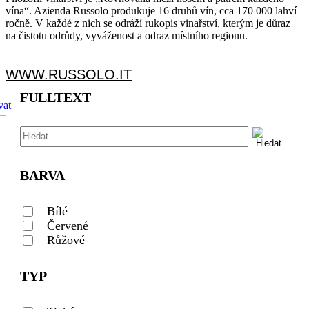
vína“. Azienda Russolo produkuje 16 druhů vín, cca 170 000 lahví
ročně. V každé z nich se odráží rukopis vinařství, kterým je důraz
na čistotu odrůdy, vyváženost a odraz místního regionu.
WWW.RUSSOLO.IT
FULLTEXT
BARVA
Bílé
Červené
Růžové
TYP