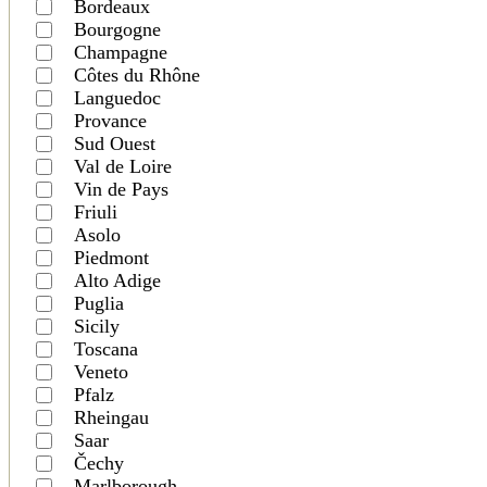
Bordeaux
Bourgogne
Champagne
Côtes du Rhône
Languedoc
Provance
Sud Ouest
Val de Loire
Vin de Pays
Friuli
Asolo
Piedmont
Alto Adige
Puglia
Sicily
Toscana
Veneto
Pfalz
Rheingau
Saar
Čechy
Marlborough