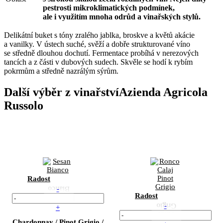
pestrosti mikroklimatických podmínek,
ale i využitím mnoha odrůd a vinařských stylů.
Delikátní buket s tóny zralého jablka, broskve a květů akácie
a vanilky. V ústech suché, svěží a dobře strukturované víno
se středně dlouhou dochutí. Fermentace probíhá v nerezových
tancích a z části v dubových sudech. Skvěle se hodí k rybím
pokrmům a středně nazrálým sýrům.
Další výběr z vinařství
Azienda Agricola
Russolo
Radost
-
Radost
-
+
Chardonnay / Pinot Grigio /