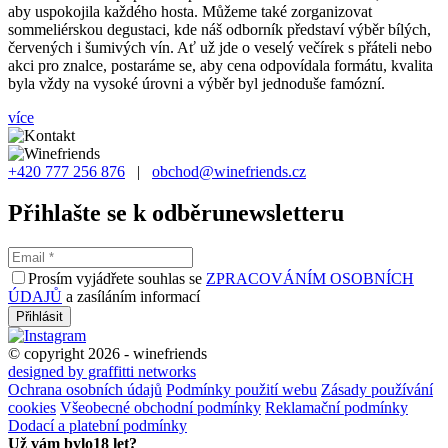
aby uspokojila každého hosta. Můžeme také zorganizovat
sommeliérskou degustaci, kde náš odborník představí výběr bílých,
červených i šumivých vín. Ať už jde o veselý večírek s přáteli nebo
akci pro znalce, postaráme se, aby cena odpovídala formátu, kvalita
byla vždy na vysoké úrovni a výběr byl jednoduše famózní.
více
+420 777 256 876
|
obchod@winefriends.cz
Přihlašte se k odběru
newsletteru
Prosím vyjádřete souhlas se
ZPRACOVÁNÍM OSOBNÍCH
ÚDAJŮ
a zasíláním informací
© copyright 2026 - winefriends
designed by graffitti networks
Ochrana osobních údajů
Podmínky použití webu
Zásady používání
cookies
Všeobecné obchodní podmínky
Reklamační podmínky
Dodací a platební podmínky
Už vám bylo
18 let?