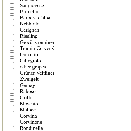
Sangiovese
Brunello
Barbera d'alba
Nebbiolo
Carignan
Riesling
Gewürztraminer
Tramín Červený
Dolcetto
Ciliegiolo
other grapes
Grüner Veltliner
Zweigelt
Gamay
Raboso
Grillo
Moscato
Malbec
Corvina
Corvinone
Rondinella